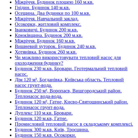
Міжріччя. Будинок площею 160 м.кв.
Гнідин. Будинок 140 м.кв.
Осещина. Два будинки по 100 м.кв.
Міжріччя. Навчальний заклад.
Осокорки, житловий комплекс.
Іванковичі. Будинок 200 м.кв.
Крюківщина. Будинок 200 м.кв.
Міжріччя. Будинок 160 м.кв.
Вишневий хуторок. Будинок 240 м.кв.
Хотянівка. Будинок 260 м.кв.
Чи можливо використовувати тепловий насос для
охолодження будинку?
Будинок 230 м.кв. Бровари. Геотермальний тепловий
насос.
Дім 120 м², Богданівка, Київська область. Тепловий
насос грунт-вода.
Будинок 250 м², Воропаєв, Вишгородський район.
Теплонасос вода-вода.
Будинок 120 м², Гатне, Києво-Святошинський район.
Теплонасос грунт-вода.
Дуплекс 110 м.кв. Бровари.
Будинок 120 м.кв, Гатне.
Промисловий тепловий насос в складському комплексі.
Будинок 300 м.кв. Київ, Троєщина.
Будинок 150 м.кв. Осокорки.