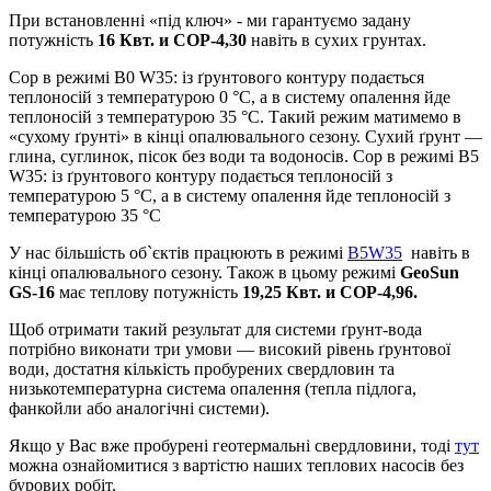
При встановленні «під ключ» - ми гарантуємо задану
потужність
16 Квт. и COP-4,30
навіть в сухих грунтах.
Сор в режимі B0 W35: із ґрунтового контуру подається
теплоносій з температурою 0 °C, а в систему опалення йде
теплоносій з температурою 35 °C. Такий режим матимемо в
«сухому ґрунті» в кінці опалювального сезону. Сухий ґрунт —
глина, суглинок, пісок без води та водоносів. Сор в режимі B5
W35: із ґрунтового контуру подається теплоносій з
температурою 5 °C, а в систему опалення йде теплоносій з
температурою 35 °C
У нас більшість об`єктів працюють в режимі
B5W35
навіть в
кінці опалювального сезону. Також в цьому режимі
GeoSun
GS-16
має теплову потужність
19,25 Квт. и COP-4,96.
Щоб отримати такий результат для системи ґрунт-вода
потрібно виконати три умови — високий рівень ґрунтової
води, достатня кількість пробурених свердловин та
низькотемпературна система опалення (тепла підлога,
фанкойли або аналогічні системи).
Якщо у Вас вже пробурені геотермальні свердловини, тоді
тут
можна ознайомитися з вартістю наших теплових насосів без
бурових робіт.