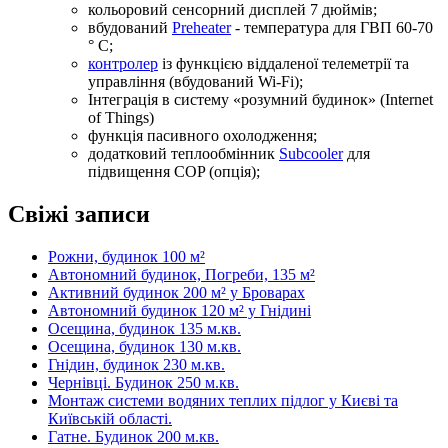
кольоровий сенсорний дисплей 7 дюймів;
вбудований
Preheater
- температура для ГВП 60-70
° С;
контролер
із функцією віддаленої телеметрії та
управління (вбудований Wi-Fi);
Інтеграція в систему «розумний будинок» (Internet
of Things)
функція пасивного охолодження;
додатковий теплообмінник
Subcooler
для
підвищення COP (опція);
Свіжі записи
Рожни, будинок 100 м²
Автономний будинок, Погреби, 135 м²
Активний будинок 200 м² у Броварах
Автономний будинок 120 м² у Гнідині
Осещина, будинок 135 м.кв.
Осещина, будинок 130 м.кв.
Гнідин, будинок 230 м.кв.
Чернівці. Будинок 250 м.кв.
Монтаж системи водяних теплих підлог у Києві та
Київській області.
Гатне. Будинок 200 м.кв.