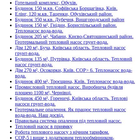
Готельний комплекс, Обухів.
Будинок 150 м.кв. Софіївська Борщагівка, Київ.
Елінг, 120 м.кв. Таценки, Обухівський район.
Будинок 350 м.кв. Дубечня, Вишгородський район
Будинок 150 м², Гнідин, Бориспільський район.
Теплонасос вода-вода.
Будинок 205 м², Чабани, Києво-Святошинський район.
Геотермальний тепловий насос грунт-вода.
Дім 120 м², Буча, Київська область. Тепловий насос
грунт-вода.
Будинок 135 м², Путрівка, Київська область. Тепловий
насос грунт-вода.
Дім 270 м², Осокорки, Київ. COP> 6. Теплонасос вода-
вода.
Будинок 400 м², Троєщина, Київ. Теплонасос вода-вода.
Промисловий тепловий насос. Виробнича будівля
площею 1100 м², Чернівці.
Будинок 450 м², Гореничі, Київська область. Теплові
насоси грунт-вода.
Геотермальне опалення. Як працює тепловий насос
вода-вода. Наш досвід.
Правильна система опалення під тепловий насос.
Тепловий насос в приямку
Робота теплового насосу з нічним тарифом.
COP-5 і вище з додатковим теплообмінником-