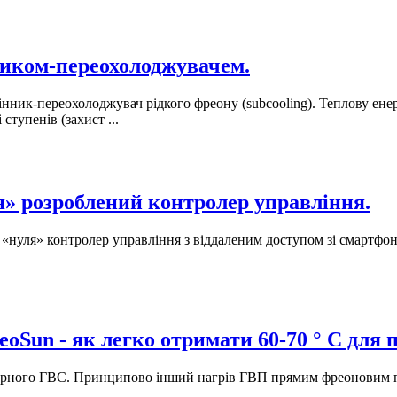
ником-переохолоджувачем.
нник-переохолоджувач рідкого фреону (subcooling). Теплову ене
ступенів (захист ...
я» розроблений контролер управління.
нуля» контролер управління з віддаленим доступом зі смартфона
oSun - як легко отримати 60-70 ° С для 
рного ГВС. Принципово інший нагрів ГВП прямим фреоновим пере