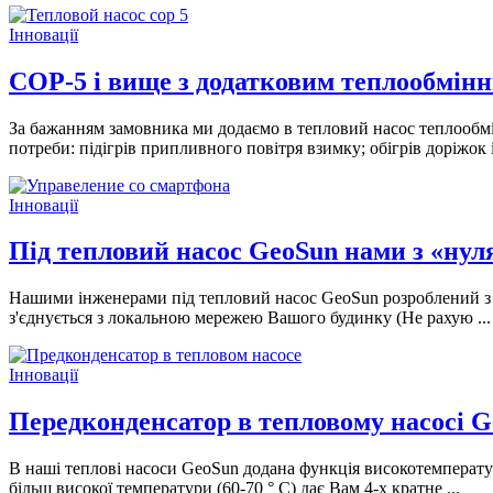
Інновації
COP-5 і вище з додатковим теплообмін
За бажанням замовника ми додаємо в тепловий насос теплообмі
потреби: підігрів припливного повітря взимку; обігрів доріжок і 
Інновації
Під тепловий насос GeoSun нами з «нул
Нашими інженерами під тепловий насос GeoSun розроблений з «
з'єднується з локальною мережею Вашого будинку (Не рахую ...
Інновації
Передконденсатор в тепловому насосі Ge
В наші теплові насоси GeoSun додана функція високотемперату
більш високої температури (60-70 ° С) дає Вам 4-х кратне ...