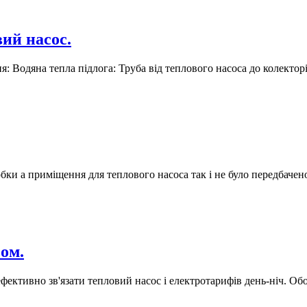
ий насос.
ня: Водяна тепла підлога: Труба від теплового насоса до колекто
бки а приміщення для теплового насоса так і не було передбачен
фом.
фективно зв'язати тепловий насос і електротарифів день-ніч. Обо