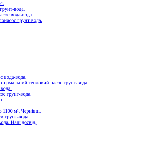
с.
 грунт-вода.
асос вода-вода.
лонасос грунт-вода.
с вода-вода.
отермальний тепловий насос грунт-вода.
-вода.
ос грунт-вода.
а.
1100 м², Чернівці.
си грунт-вода.
ода. Наш досвід.