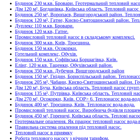
Будинок 230 м.кв. Бровари. Геотермальний тепловий насо
Дім 120 м², Богданівка, Київська область. Тепловий насос
Будинок 250 м², Воропаєв, Вишгородський район. Теплон
Будинок 120 м², Гатне, Києво-Святошинський район. Теп
Дуплекс 110 м.кв. Бровари.
Будинок 120 м.кв, Гатне.
Промисловий тепловий насос в складському комплексі.
Будинок 300 м.кв. Київ, Троєщина.
Будинок 150 м.кв. Осокорки.
Готельний комплекс, Обухів.
Будинок 150 м.кв. Софіївська Борщагівка, Київ.
Елінг, 120 м.кв. Таценки, Обухівський район.
Будинок 350 м.кв. Дубечня, Вишгородський район
Будинок 150 м², Гнідин, Бориспільський район. Теплонасо
Будинок 205 м², Чабани, Києво-Святошинський район. Ге
Дім 120 м², Буча, Київська область. Тепловий насос грунт
Будинок 135 м², Путрівка, Київська область. Тепловий нас
Дім 270 м², Осокорки, Київ. COP> 6. Теплонасос вода-вод
Будинок 400 м², Троєщина, Київ. Теплонасос вода-вода.
Промисловий тепловий насос. Виробнича будівля площею 
Будинок 450 м², Гореничі, Київська область. Теплові насо
Геотермальне опалення. Як працює тепловий насос вода-в
Правильна система опалення під тепловий насос.
Тепловий насос в приямку
Робота теплового насосу з нічним тарифом.