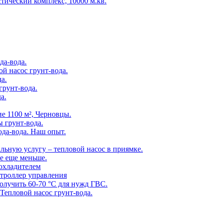
тический комплекс, 10000 м.кв.
да-вода.
й насос грунт-вода.
а.
грунт-вода.
а.
е 1100 м², Черновцы.
ы грунт-вода.
ода-вода. Наш опыт.
льную услугу – тепловой насос в приямке.
ие еще меньше.
охладителем
нтроллер управления
олучить 60-70 °С для нужд ГВС.
Тепловой насос грунт-вода.