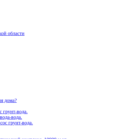
кой области
ия дома?
с грунт-вода.
вода-вода.
сос грунт-вода.