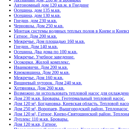
Автономный дом 120 кв.м. в Гнедине
Осещина, дом 135 м.кв.
Осещина, дом 130 м.кв.
Гнедин, дом 230 м.кв.
Черновцы. Дом 250 м.кв.
Монтаж системы водяных теплых полов в Киеве и Киевс
Гатное. Дом 200 м.кв.
Межречье. Дом площадью 160 м.кв.
Гнедин. Дом 140 м.кв.
Осещина. Два дома по 100 м.кв.
Межречье. Учебное заведение.
Осокорки. Жилой комплекс.
Иванковичи. Дом 200 м.кв.
Крюковщина. Дом 200 м.кв.
Межречье. Дом 160 м.кв.
Вишневый хуторок. Дом 240 м.кв.
Хотяновка. Дом 260 м.кв.
Возможно ли использовать тепловой насос для охлажден
Дом 230 м.кв. Бровары. Геотермальный тепловой насос.
Дом 120 м², Богдановка, Киевская область. Тепловой насо
Дом 250 м², Воропаев, Вышгородский район. Теплонасос 
Дом 120 м², Гатное, Киево-Святошинский район. Теплона
Дуплекс 110 м.кв. Бровары.
Дом 120 м.кв, Гатное.