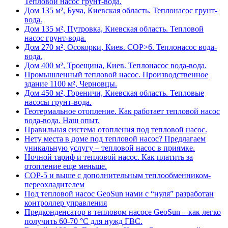
Тепловой насос грунт-вода.
Дом 135 м², Буча, Киевская область. Теплонасос грунт-
вода.
Дом 135 м², Путровка, Киевская область. Тепловой
насос грунт-вода.
Дом 270 м², Осокорки, Киев. COP>6. Теплонасос вода-
вода.
Дом 400 м², Троещина, Киев. Теплонасос вода-вода.
Промышленный тепловой насос. Производственное
здание 1100 м², Черновцы.
Дом 450 м², Гореничи, Киевская область. Тепловые
насосы грунт-вода.
Геотермальное отопление. Как работает тепловой насос
вода-вода. Наш опыт.
Правильная система отопления под тепловой насос.
Нету места в доме под тепловой насос? Предлагаем
уникальную услугу – тепловой насос в приямке.
Ночной тариф и тепловой насос. Как платить за
отопление еще меньше.
COP-5 и выше с дополнительным теплообменником-
переохладителем
Под тепловой насос GeoSun нами с “нуля” разработан
контроллер управления
Предконденсатор в тепловом насосе GeoSun – как легко
получить 60-70 °С для нужд ГВС.