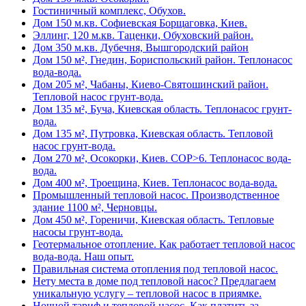
Гостиничный комплекс, Обухов.
Дом 150 м.кв. Софиевская Борщаговка, Киев.
Эллинг, 120 м.кв. Таценки, Обуховский район.
Дом 350 м.кв. Дубечня, Вышгородский район
Дом 150 м², Гнедин, Бориспольский район. Теплонасос
вода-вода.
Дом 205 м², Чабаны, Киево-Святошинский район.
Тепловой насос грунт-вода.
Дом 135 м², Буча, Киевская область. Теплонасос грунт-
вода.
Дом 135 м², Путровка, Киевская область. Тепловой
насос грунт-вода.
Дом 270 м², Осокорки, Киев. COP>6. Теплонасос вода-
вода.
Дом 400 м², Троещина, Киев. Теплонасос вода-вода.
Промышленный тепловой насос. Производственное
здание 1100 м², Черновцы.
Дом 450 м², Гореничи, Киевская область. Тепловые
насосы грунт-вода.
Геотермальное отопление. Как работает тепловой насос
вода-вода. Наш опыт.
Правильная система отопления под тепловой насос.
Нету места в доме под тепловой насос? Предлагаем
уникальную услугу – тепловой насос в приямке.
Ночной тариф и тепловой насос. Как платить за