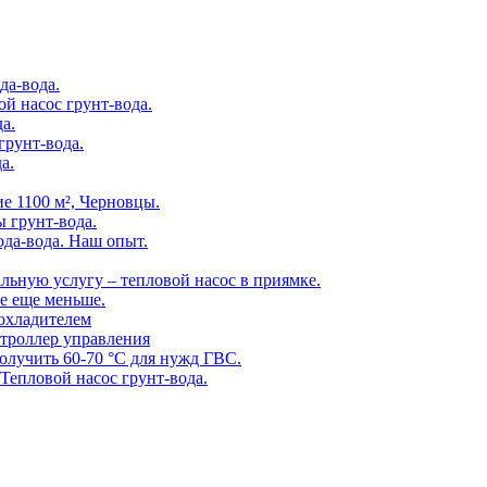
да-вода.
й насос грунт-вода.
а.
грунт-вода.
а.
е 1100 м², Черновцы.
ы грунт-вода.
ода-вода. Наш опыт.
льную услугу – тепловой насос в приямке.
ие еще меньше.
охладителем
нтроллер управления
олучить 60-70 °С для нужд ГВС.
Тепловой насос грунт-вода.