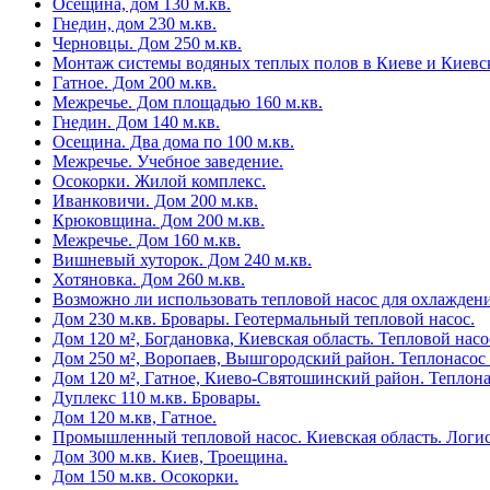
Осещина, дом 130 м.кв.
Гнедин, дом 230 м.кв.
Черновцы. Дом 250 м.кв.
Монтаж системы водяных теплых полов в Киеве и Киевс
Гатное. Дом 200 м.кв.
Межречье. Дом площадью 160 м.кв.
Гнедин. Дом 140 м.кв.
Осещина. Два дома по 100 м.кв.
Межречье. Учебное заведение.
Осокорки. Жилой комплекс.
Иванковичи. Дом 200 м.кв.
Крюковщина. Дом 200 м.кв.
Межречье. Дом 160 м.кв.
Вишневый хуторок. Дом 240 м.кв.
Хотяновка. Дом 260 м.кв.
Возможно ли использовать тепловой насос для охлажден
Дом 230 м.кв. Бровары. Геотермальный тепловой насос.
Дом 120 м², Богдановка, Киевская область. Тепловой насо
Дом 250 м², Воропаев, Вышгородский район. Теплонасос 
Дом 120 м², Гатное, Киево-Святошинский район. Теплона
Дуплекс 110 м.кв. Бровары.
Дом 120 м.кв, Гатное.
Промышленный тепловой насос. Киевская область. Логис
Дом 300 м.кв. Киев, Троещина.
Дом 150 м.кв. Осокорки.