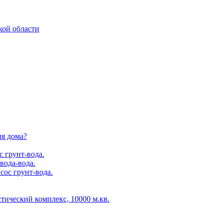
кой области
ия дома?
с грунт-вода.
вода-вода.
сос грунт-вода.
тический комплекс, 10000 м.кв.