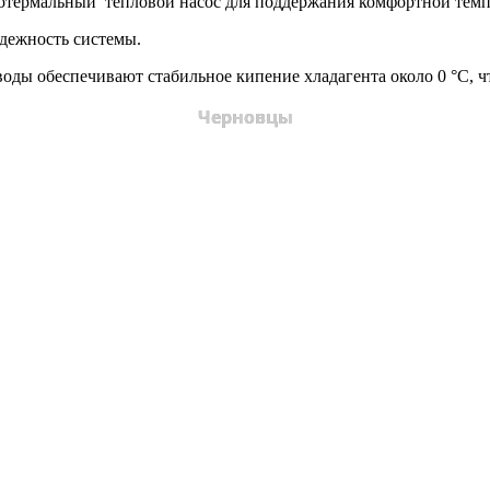
еотермальный тепловой насос для поддержания комфортной темп
дежность системы.
ды обеспечивают стабильное кипение хладагента около 0 °С, ч
Черновцы