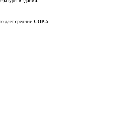
ературы в здании.
то дает средний
COP-5
.