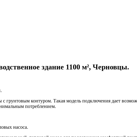
дственное здание 1100 м², Черновцы.
.
с грунтовым контуром. Такая модель подключения дает возмож
инимальным потреблением.
овых насоса.