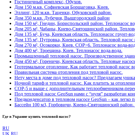
Гостиничный комплекс, Обухов.
Дом 150 м.кв. Софиевская Борщаговка, Киев.
Эллинг, 120 м.кв. Таценки, Обуховский район.
Дом 350 м.кв. Дубечня, Вышгородский район
Дом 150 м², Гнедин, Бориспольский район. Теплонасос во
Дом 205 м², Чабаны, Киево-Святошинский район. Теплово
Дом 135 м², Буча, Киевская область. Теплонасос грунт-вод
Дом 135 м², Путровка, Киевская область. Тепловой насос 
Дом 270 м², Осокорки, Киев. COP>6. Теплонасос вода-вод
Дом 400 м², Троещина, Киев. Теплонасос вода-вода.
Промышленный тепловой насос. Производственное здани
Дом 450 м², Гореничи, Киевская область. Тепловые насос
Геотермальное отопление. Как работает тепловой насос в
Правильная система отопления под тепловой насос.
Нету места в доме под тепловой насос? Предлагаем уника
Ночной тариф и тепловой насос. Как платить за отоплен
COP-5 и выше с дополнительным теплообменником-пере
Под тепловой насос GeoSun нами с “нуля” разработан ко
Предконденсатор в тепловом насосе GeoSun – как легко п
Бассейн 100 м3, Горбовичи, Киево-Святошинский район. 
Где в Украине купить тепловой насос?
RU
UK
RU