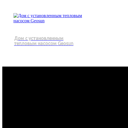
Дом с установленным
тепловым насосом Geosun