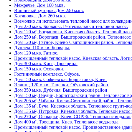
Межречье. Дом 160 м.кв.
Вишневый хуторок. Дом 240 м.кв.
Хотяновка. Дом 260 м.кв.
Возможно ли использовать тепловой насос для охлажден
Дом 230 м.кв. Бровары. Геотермальный тепловой насос.
Дом 120 м², Богдановка, Киевская область. Тепловой насо
Дом 250 м², Воропаев, Вышгородский район. Теплонасос 
Дом 120 м², Гатное, Киево-Святошинский район. Теплона
Дуплекс 110 м.кв. Бровары.
Дом 120 м.кв, Гатное.
Промышленный тепловой насос. Киевская область. Логис
Дом 300 м.кв. Киев, Троещина.
Дом 150 м.кв. Осокорки.
Гостиничный комплекс, Обухов.
Дом 150 м.кв. Софиевская Борщаговка, Киев.
Эллинг, 120 м.кв. Таценки, Обуховский район.
Дом 350 м.кв. Дубечня, Вышгородский район
Дом 150 м², Гнедин, Бориспольский район. Теплонасос во
Дом 205 м², Чабаны, Киево-Святошинский район. Теплово
Дом 135 м², Буча, Киевская область. Теплонасос грунт-вод
Дом 135 м², Путровка, Киевская область. Тепловой насос 
Дом 270 м², Осокорки, Киев. COP>6. Теплонасос вода-вод
Дом 400 м², Троещина, Киев. Теплонасос вода-вода.
Промышленный тепловой насос. Производственное здани