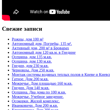
Свежие записи
Рожны, дом 100 м²
Автономный дом, Погребы, 135 м².
Активный дом, 200 м² в Броварах
Автономный дом 120 кв.м. в Гнедине
Осещина, дом 135 м.кв.
Осещина, дом 130 м.кв.
Гнедин, дом 230 м.кв.
Черновцы. Дом 250 м.кв.
Монтаж системы водяных теплых полов в Киеве и Киевс
Гатное. Дом 200 м.кв.
Межречье. Дом площадью 160 м.кв.
Гнедин. Дом 140 м.кв.
Осещина. Два дома по 100 м.кв.
Межречье. Учебное заведение.
Осокорки. Жилой комплекс.
Иванковичи. Дом 200 м.кв.
Крюковщина. Дом 200 м.кв.