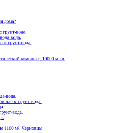
ия дома?
с грунт-вода.
вода-вода.
сос грунт-вода.
тический комплекс, 10000 м.кв.
да-вода.
й насос грунт-вода.
а.
грунт-вода.
а.
е 1100 м², Черновцы.